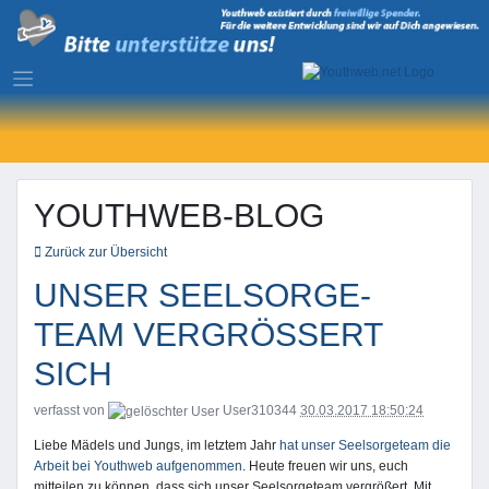
YOUTHWEB-BLOG
Zurück zur Übersicht
UNSER SEELSORGE-
TEAM VERGRÖSSERT S
ICH
verfasst von
User310344
30.03.2017 18:50:24
Liebe Mädels und Jungs, im letztem Jahr
hat unser Seelsorgeteam die
Arbeit bei Youthweb aufgenommen
. Heute freuen wir uns, euch
mitteilen zu können, dass sich unser Seelsorgeteam vergrößert. Mit