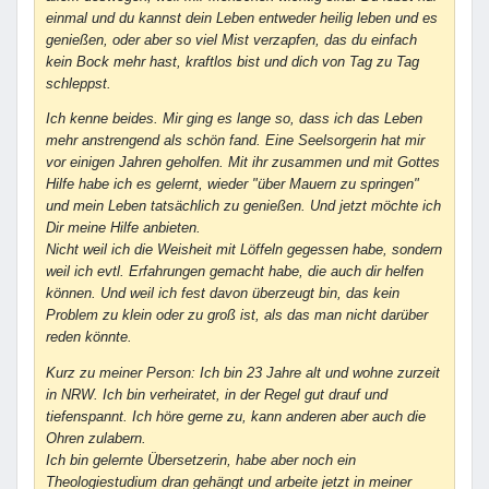
einmal und du kannst dein Leben entweder heilig leben und es
genießen, oder aber so viel Mist verzapfen, das du einfach
kein Bock mehr hast, kraftlos bist und dich von Tag zu Tag
schleppst.
Ich kenne beides. Mir ging es lange so, dass ich das Leben
mehr anstrengend als schön fand. Eine Seelsorgerin hat mir
vor einigen Jahren geholfen. Mit ihr zusammen und mit Gottes
Hilfe habe ich es gelernt, wieder "über Mauern zu springen"
und mein Leben tatsächlich zu genießen. Und jetzt möchte ich
Dir meine Hilfe anbieten.
Nicht weil ich die Weisheit mit Löffeln gegessen habe, sondern
weil ich evtl. Erfahrungen gemacht habe, die auch dir helfen
können. Und weil ich fest davon überzeugt bin, das kein
Problem zu klein oder zu groß ist, als das man nicht darüber
reden könnte.
Kurz zu meiner Person: Ich bin 23 Jahre alt und wohne zurzeit
in NRW. Ich bin verheiratet, in der Regel gut drauf und
tiefenspannt. Ich höre gerne zu, kann anderen aber auch die
Ohren zulabern.
Ich bin gelernte Übersetzerin, habe aber noch ein
Theologiestudium dran gehängt und arbeite jetzt in meiner