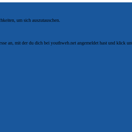
hkeiten, um sich auszutauschen.
se an, mit der du dich bei youthweb.net angemeldet hast und klick un