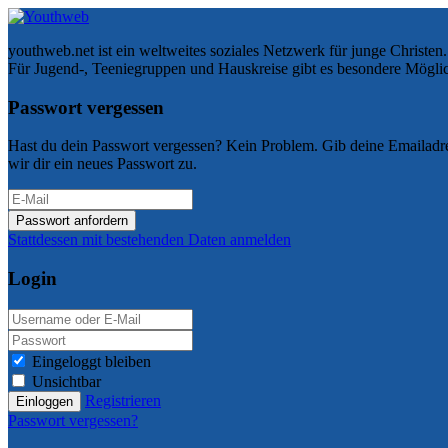
youthweb.net ist ein weltweites soziales Netzwerk für junge Christen.
Für Jugend-, Teeniegruppen und Hauskreise gibt es besondere Möglic
Passwort vergessen
Hast du dein Passwort vergessen? Kein Problem. Gib deine Emailadres
wir dir ein neues Passwort zu.
Passwort anfordern
Stattdessen mit bestehenden Daten anmelden
Login
Eingeloggt bleiben
Unsichtbar
Registrieren
Einloggen
Passwort vergessen?