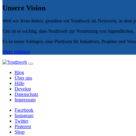
Unsere Vision
Weil wir Jesus lieben, gestalten wir Youthweb als Netzwerk, in dem 
Uns ist es wichtig, dass Youthweb zur Vernetzung von Jugendlichen
Es ist unser Anliegen, eine Plattform für Initiativen, Projekte und Ver
Mehr erfahren
Blog
Über uns
Hilfe
Develop
Datenschutz
Impressum
Facebook
Instagram
Twitter
Pinterest
Shop