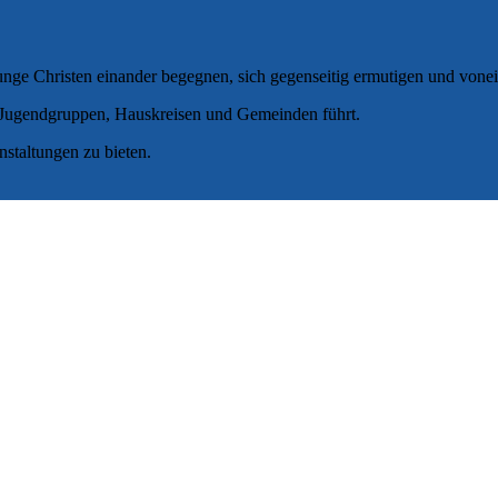
junge Christen einander begegnen, sich gegenseitig ermutigen und vonei
, Jugendgruppen, Hauskreisen und Gemeinden führt.
anstaltungen zu bieten.